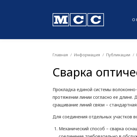
О
Главная
Информация
Публикации
Вы здесь:
Сварка оптиче
Прокладка единой системы волоконно-
протяжении линии согласно ее длине. 
сращивание линий связи – стандартна
Для соединения отдельных участков в
Механический способ – сварка оснащ
соединение требовательно в обслужи