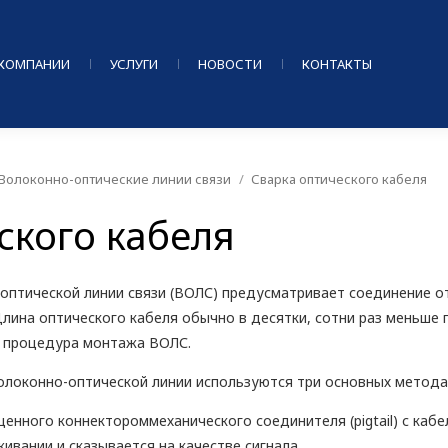
 КОМПАНИИ
УСЛУГИ
НОВОСТИ
КОНТАКТЫ
Волоконно-оптические линии связи
Сварка оптического кабеля
ского кабеля
оптической линии связи (ВОЛС) предусматривает соединение о
Длина оптического кабеля обычно в десятки, сотни раз меньше
я процедура монтажа ВОЛС.
олоконно-оптической линии используются три основных метода
енного коннектороммеханического соединителя (pigtail) с каб
вании и сказывается на качестве сигнала.