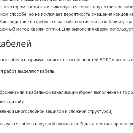
а, в котором сводятся и фиксируются концы двух отрезков каб
ском способе, но не исключает вероятность смещения концов к
. Как следствие потребуется распайка оптического кабеляи уст
дежный метод сварки оптики. Для выполения сварки использует
кабелей
ого кабеля напрямую зависят от особенностей ВОЛС и использ
ия работ выделяют кабель:
 броней) или в кабельной канализации (броня выполнена из гоф
иезащитой);
альной многослойной защитой и сложной структурой).
льзуется кабель наружной прокладки. В дата-центрах практику