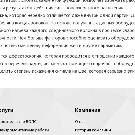
ситетом. Использование этой функции позволяет избежать рас
ся результатом действия силы поверхностного натяжения.
кна, которая нередко отличается даже внутри одной партии. 
беляна концах волокон. На основе полученных данных оборудо
ного нагрева каждого соединяемого волокна в процессе сваро
точности. Чем больше факторов способно оценивать оборудова
х пятен, смещение, деформация жил и другие параметры.
тся дефектоскопия, которая проводится в отношении каждого 
дит в перечень задач, решаемых с помощью сварочного оборуд
елить степень искажения сигнала на шве, которая серьезно вли
слуги
Компания
троительство ВОЛС
О нас
лектромонтажные работы
История компании