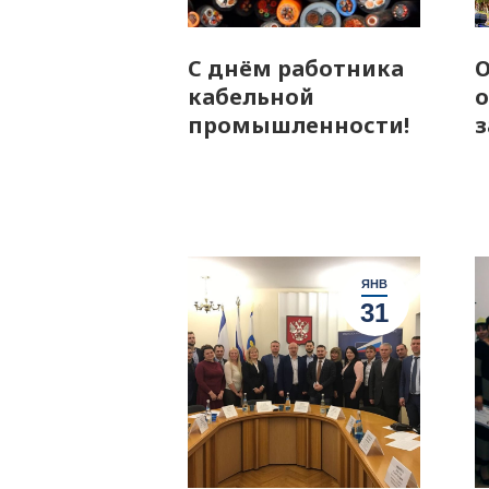
С днём работника
О
кабельной
о
промышленности!
з
ЯНВ
31