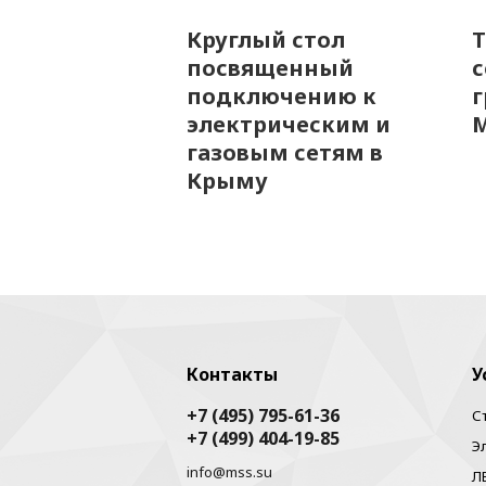
Круглый стол
Т
посвященный
с
подключению к
г
электрическим и
газовым сетям в
Крыму
Контакты
У
+7 (495) 795-61-36
С
+7 (499) 404-19-85
Э
info@mss.su
Л