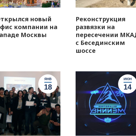
ткрылся новый
Реконструкция
фис компании на
развязки на
ападе Москвы
пересечении МКА
с Бесединским
шоссе
ЯНВ
ИЮН
18
14