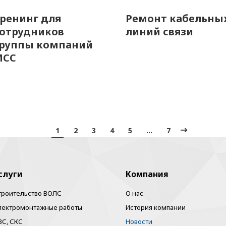
ренинг для
Ремонт кабельны
отрудников
линий связи
руппы компаний
МСС
1
2
3
4
5
…
7
слуги
Компания
троительство ВОЛС
О нас
лектромонтажные работы
История компании
ВС, СКС
Новости